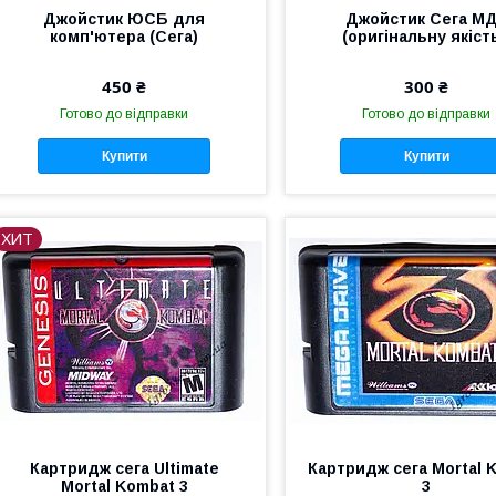
Джойстик ЮСБ для
Джойстик Сега М
комп'ютера (Сега)
(оригінальну якість
450 ₴
300 ₴
Готово до відправки
Готово до відправки
Купити
Купити
ХИТ
Картридж сега Ultimate
Картридж сега Mortal 
Mortal Kombat 3
3