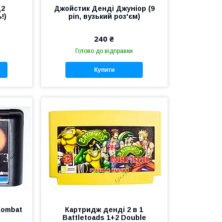
Д2
Джойстик Денді Джуніор (9
!)
pin, вузький роз'єм)
240 ₴
Готово до відправки
Купити
Kombat
Картридж денді 2 в 1
Battletoads 1+2 Double