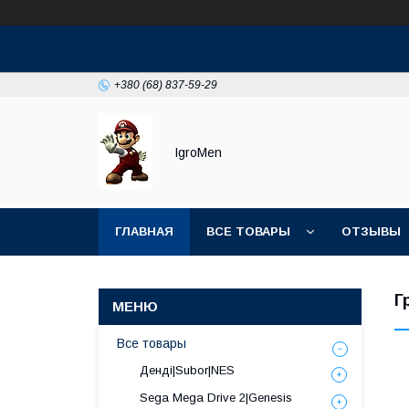
+380 (68) 837-59-29
IgroMen
ГЛАВНАЯ
ВСЕ ТОВАРЫ
ОТЗЫВЫ
Г
Все товары
Денді|Subor|NES
Sega Mega Drive 2|Genesis