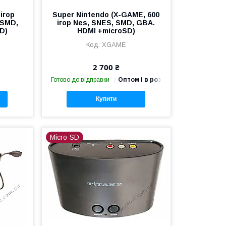
ігор
Super Nintendo (X-GAME, 600
 SMD,
ігор Nes, SNES, SMD, GBA.
D)
HDMI +microSD)
XGAME
2 700 ₴
Готово до відправки
Оптом і в роздріб
Купити
Micro-SD