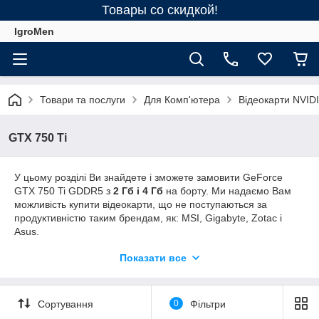
Товары со скидкой!
IgroMen
Товари та послуги
Для Комп'ютера
Відеокарти NVID
GTX 750 Ti
У цьому розділі Ви знайдете і зможете замовити GeForce
GTX 750 Ti GDDR5 з
2 Гб і 4 Гб
на борту. Ми надаємо Вам
можливість купити відеокарти, що не поступаються за
продуктивністю таким брендам, як: MSI, Gigabyte, Zotac і
Asus.
Ви можете забрати замовлення у Харкові, а також ми
Показати все
можемо відправити
Новою поштою і Укр
в Київ, Одесу,
Миколаїв, Дніпро, Запоріжжя, Львів та інші міста України.
Оплатити можна при отриманні на пошті – накладеним
Сортування
0
Фільтри
платежем!