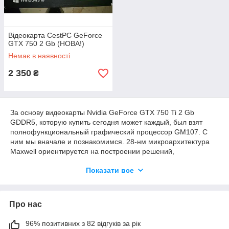
Відеокарта CestPC GeForce
GTX 750 2 Gb (НОВА!)
Немає в наявності
2 350
₴
За основу видеокарты Nvidia GeForce GTX 750 Ti 2 Gb
GDDR5, которую купить сегодня может каждый, был взят
полнофункциональный графический процессор GM107. С
ним мы вначале и познакомимся. 28-нм микроархитектура
Maxwell ориентируется на построении решений,
потребляющих небольшое количество энергии для
Показати все
небольших настольных и мобильных систем. Краткая
характеристика
GM107
:
- 5 активных SMM-блоков
Про нас
- 640 универсальных шейдерных конвейеров (ядра CUDA)
- 16 блоков растеризации
- 40 текстурных блоков
96% позитивних з 82 відгуків за рік