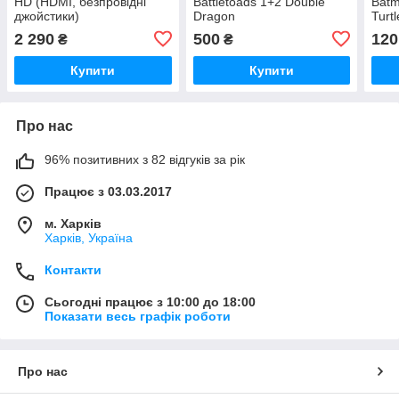
HD (HDMI, безпровідні
Battletoads 1+2 Double
Batm
джойстики)
Dragon
Turtl
2 290
500
120
₴
₴
Купити
Купити
Про нас
96% позитивних з 82 відгуків за рік
Працює з 03.03.2017
м. Харків
Харків, Україна
Контакти
Сьогодні працює з 10:00 до 18:00
Показати весь графік роботи
Про нас