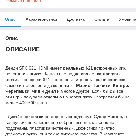
Немає в наявності
Опис
Характеристики
Доставка
Оплата
Умови п
Опис
ОПИСАНИЕ
Денди SFC 621 HDMI имеет
реальных 621
встроенных игр,
неповторяющихся. Консольне поддерживает картриджи с
играми - но среди 621 встроенных игр есть практически все
самое интересное и даже больше:
Марио, Танчики, Контра,
Черепашки, Чип и дейл
и многое другое! Если бы Вы все
эти игры покупали отдельно на картриджах - потратили бы не
менее 400-600 грн :)
Дизайн приставки повторяет легендарную Супер Нинтендо.
Корпус очень качественно собран, все детали хорошо
подогнаны, пластик качественный. Джойстики приятно
держать в руках, они также высокого качества. В комплекте