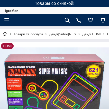
Товары со скидкой!
IgroMen
Товари та послуги
Денді|Subor|NES
Денді HDMI
П
HDMI