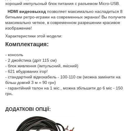
хороший импульсный блок питания с разъемом Micro-USB.
HDMI видеовыход
позволяет максимально насладиться 8
битными ретро-играми на современных экранах! Вы получите
максимально четкое, в современном разрешении красивое
изображение!
Характеристики этой модели:
Комплектация:
- консоль
- 2 джойстика (дріт 115 см)
- блок живлення (імпульсний, якісний)
- 621 вбудованих ігор!
- стандартний відеокабель - 100-110 см (можна замінити на
більш довгий 3 м = 90 грн)
- гарантійний талон на 1 міс., можна збільшити до 6 міс - 150
грн
.
ДОДАТКОВІ ОПЦІЇ: