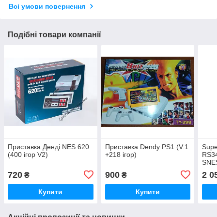
Всі умови повернення
Подібні товари компанії
Приставка Денді NES 620
Приставка Dendy PS1 (V.1
Supe
(400 ігор V2)
+218 ігор)
RS34
SNE
720
900
2 0
₴
₴
Купити
Купити