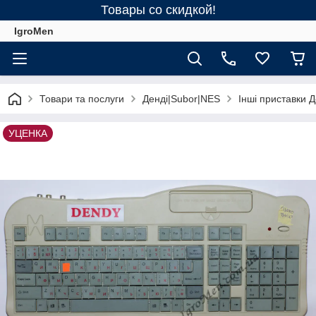
Товары со скидкой!
IgroMen
Товари та послуги
Денді|Subor|NES
Інші приставки Д
УЦЕНКА