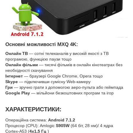
Основні можливості MXQ 4K:
Онлайн ТВ
— сотні телеканалів у високій якості з ТВ
програмою, функцією паузи тощо
Онлайн фільми
— тисячі фільмів в онлайн кінотеатрах без
необхідності скачування
Інтернет
— браузері Google Chrome, Opera тощо
Skype
— підключивши сумісну Web-камеру
Гри
— зручно грати з допомогою аеро-пульта або геймпада
Google Play
— мільйони безкоштовних програм та ігор
ХАРАКТЕРИСТИКИ:
Операційна система:
Android 7.1.2
Процесор (CPU): Amlogic
S905W
(64 біт, 28 нм)/ 4 ядра
Cortex-A53 (
4х1,5 Гц
)