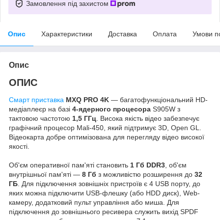
Замовлення під захистом
Опис
Характеристики
Доставка
Оплата
Умови п
Опис
ОПИС
Смарт приставка
MXQ PRO 4K
— багатофункціональний HD-
медіаплеєр на базі
4-ядерного процесора
S905W з
тактовою частотою
1,5 ГГц
. Висока якість відео забезпечує
графічний процесор Mali-450, який підтримує 3D, Open GL.
Відеокарта добре оптимізована для перегляду відео високої
якості.
Об'єм оперативної пам'яті становить
1 Гб DDR3
, об'єм
внутрішньої пам'яті —
8 Гб
з можливістю розширення до
32
ГБ
. Для підключення зовнішніх пристроїв є 4 USB порту, до
яких можна підключити USB-флешку (або HDD диск), Web-
камеру, додатковий пульт управління або миша. Для
підключення до зовнішнього ресивера служить вихід SPDF