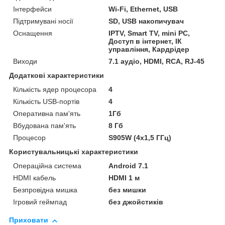
Інтерфейси
Wi-Fi, Ethernet, USB
Підтримувані носії
SD, USB накопичувач
Оснащення
IPTV, Smart TV, mini PC,
Доступ в інтернет, ІК
управління, Кардрідер
Виходи
7.1 аудіо, HDMI, RCA, RJ-45
Додаткові характеристики
Кількість ядер процесора
4
Кількість USB-портів
4
Оперативна пам'ять
1Гб
Вбудована пам'ять
8 Гб
Процесор
S905W (4х1,5 ГГц)
Користувальницькі характеристики
Операційна система
Android 7.1
HDMI кабель
HDMI 1 м
Безпровідна мишка
без мишки
Ігровий геймпад
без джойстиків
Приховати