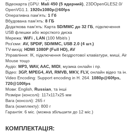
Відеокарта (GPU:
Mali 450 (5 ядерний)
, 23DOpenGLES2.0/
OpenVG1.1.
1920x1080p@60fps
Оперативна пам'ять:
1 Гб
Вбудована пам'ять:
8 ГБ
Додаткова пам'ять: Карта
SD/MMC до 32 ГБ
, підключення
USB флешки або жорсткого диска
Мережа:
WiFi , LAN
(100 Mbit/s )
Роз'єми:
AV, SPDIF, SD/MMC, USB 2.0 (4 шт.)
TV-вихід:
HDMI 1080P (Full HD), AV
Управління: ІК, підключення бездротової клавіатури, миші, Air
Mouse тощо
Аудіо:
MP3, WAV, AAC, MIDI
, музика онлайн і пр.
Відео:
3GP, MPEG4, AVI, RMVB, MKV, FLV,
онлайн відео та ін.
Video Encoding: Support encoding in H. 264.
1080p@60fps,
720@100fps
Мови: English,
Russian
, та інші
Розміри (консолі): 117x117x25 мм
Вага (консолі): 265 г
Вага (комплекту): 800 г
Гарантія: 6 міс. (можна збільшити до 12 міс.)
КОМПЛЕКТАЦІЯ: