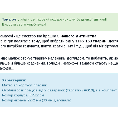
Тамагочі
у яйці - це чудовий подарунок для будь-якої дитини!!
Вирости свого улюбленця!
амагочі - це електронна іграшка
З нашого дитинства
...
енс гри полягає в тому, щоб вибрати одну з них
168 тварин
, догл
ого потрібно годувати, поити, грати з ним і т.д., щоб він міг віртуа
кщо малюк оточує тварину належним доглядом, то побачить, як йо
ільше й більше красивими. Голодні, непохожі Тамагочі стають неща
аходів...
Характерики:
Матеріал корпусу: пластик.
Особливості: працює від 2 батарейок (таблетки)
AG13
), є в комплекті
Розмір корпуса: 6х5х2 см
Розмір екрана: 22х2 мм (30 мм діагональ)