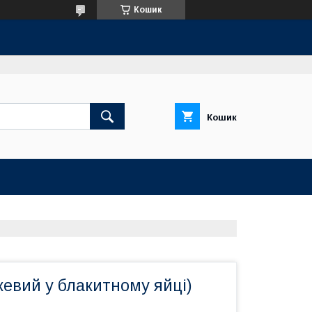
Кошик
Кошик
жевий у блакитному яйці)