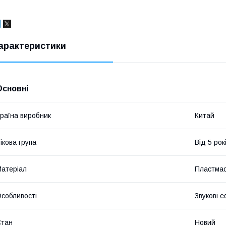
арактеристики
Основні
раїна виробник
Китай
ікова група
Від 5 рок
атеріал
Пластма
собливості
Звукові 
Стан
Новий