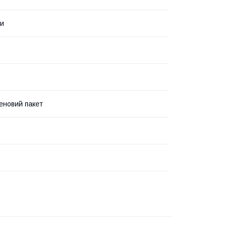
ки
еновий пакет