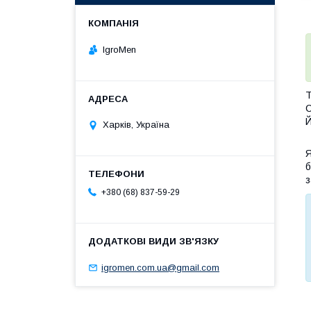
IgroMen
Т
С
Й
Харків, Україна
Я
б
з
+380 (68) 837-59-29
igromen.com.ua@gmail.com