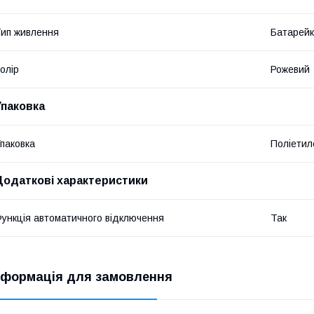
ип живлення
Батарей
олір
Рожевий
Упаковка
паковка
Поліетил
Додаткові характеристики
ункція автоматичного відключення
Так
нформація для замовлення