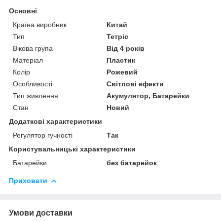
Основні
Країна виробник
Китай
Тип
Тетріс
Вікова група
Від 4 років
Матеріал
Пластик
Колір
Рожевий
Особливості
Світлові ефекти
Тип живлення
Акумулятор, Батарейки
Стан
Новий
Додаткові характеристики
Регулятор гучності
Так
Користувальницькі характеристики
Батарейки
без батарейок
Приховати
Умови доставки