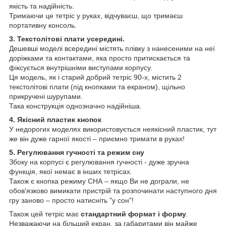
якість та надійність.
Тримаючи це тетріс у руках, відчуваєш, що тримаєш
портативну консоль.
3. Текстолітові плати усередині.
Дешевші моделі всередині містять плівку з нанесеними на неї
доріжками та контактами, яка просто притискається та
фіксується внутрішніми виступами корпусу.
Ця модель, як і старий добрий тетріс 90-х, містить 2
текстолітові плати (під кнопками та екраном), щільно
прикручені шурупами.
Така конструкція однозначно надійніша.
4. Якісний пластик кнопок
У недорогих моделях використовується неякісний пластик, тут
же він дуже гарної якості – приємно тримати в руках!
5. Регулювання гучності та режим сну
Збоку на корпусі є регулювання гучності - дуже зручна
функція, якої немає в інших тетрісах.
Також є кнопка режиму СНА – якщо Ви не дограли, не
обов'язково вимикати пристрій та розпочинати наступного дня
гру заново – просто натисніть "у сон"!
Також цей тетріс має
стандартний формат і форму
.
Незважаючи на більший екран, за габаритами він майже