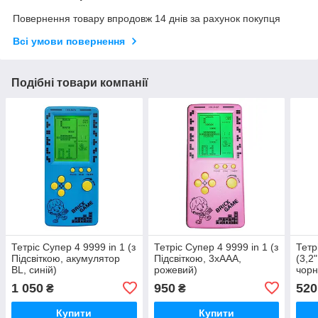
Повернення товару впродовж 14 днів за рахунок покупця
Всі умови повернення
Подібні товари компанії
Тетріс Супер 4 9999 in 1 (з
Тетріс Супер 4 9999 in 1 (з
Тетр
Підсвіткою, акумулятор
Підсвіткою, 3хААА,
(3,2
BL, синій)
рожевий)
чорн
1 050
950
520
₴
₴
Купити
Купити