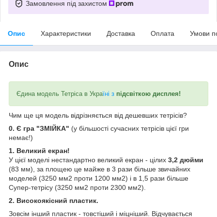
Замовлення під захистом
Опис
Характеристики
Доставка
Оплата
Умови п
Опис
Єдина модель Тетріса в Укра
їні з
підсвіткою дисплея!
Чим ще ця модель відрізняється від дешевших тетрісів?
0. Є гра "ЗМІЙКА"
(у більшості сучасних тетрісів цієї гри
немає!)
1. Великий екран!
У цієї моделі нестандартно великий екран - цілих
3,2 дюйми
(83 мм), за площею це майже в 3 рази більше звичайних
моделей (3250 мм2 проти 1200 мм2) і в 1,5 рази більше
Супер-тетрісу (3250 мм2 проти 2300 мм2).
2. Високоякісний пластик.
Зовсім інший пластик - товстіший і міцніший. Відчувається