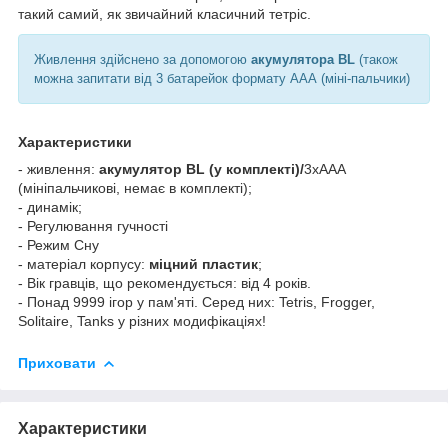
такий самий, як звичайний класичний тетріс.
Живлення здійснено за допомогою
акумулятора BL
(також
можна запитати від 3 батарейок формату ААА (міні-пальчики)
Характеристики
- живлення:
акумулятор BL (у комплекті)/
3хААА
(мініпальчикові, немає в комплекті);
- динамік;
- Регулювання гучності
- Режим Сну
- матеріал корпусу:
міцний пластик
;
- Вік гравців, що рекомендується: від 4 років.
- Понад 9999 ігор у пам'яті. Серед них: Tetris, Frogger,
Solitaire, Tanks у різних модифікаціях!
Приховати
Характеристики