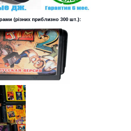
ами (різних приблизно 300 шт.):