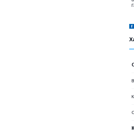
Г
Х
В
К