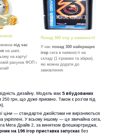
плата!
Понад 300 ігор у наявності!
и можна
під час
У нас
понад 300 найкращих
ня
на шапі,
ігор
сега в наявності на
ьому на карту/
складі (1 ігровики та збірки),
ковій рахунок ФОП і
які можна додати до
атий!
замовлення.
відність дизайну. Модель має
5 вбудованих
 250 грн, що дуже приємно. Також є роз'єм під
).
ої ціни — стандартні джойстики не вирізняються
а укріплені. У всьому іншому — це звичайна сега,
Сега Мега Драйв 2, за винятком флешкартриджа,
ірник на 196 ігор приставка запускає
без