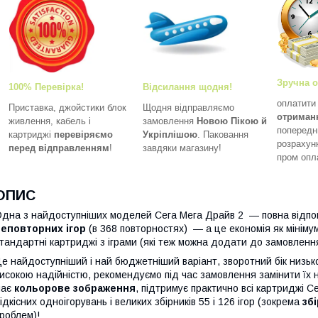
Зручна о
100% Перевірка!
Відсилання щодня!
оплатит
Приставка, джойстики блок
Щодня відправляємо
отриман
живлення, кабель і
замовлення
Новою Пікою й
попередн
картриджі
перевіряємо
Укріплішою
. Паковання
розрахун
перед відправленням
!
завдяки магазину!
пром опл
ОПИС
дна з найдоступніших моделей Сега Мега Драйв 2 — повна відпо
неповторних ігор
(в 368 повторностях) — а це економія як мінімум
тандартні картриджі з іграми (які теж можна додати до замовлення
е найдоступніший і най бюджетніший варіант, зворотний бік низьк
исокою надійністю, рекомендуємо під час замовлення замінити їх н
має
кольорове зображення
, підтримує практично всі картриджі 
ідкісних одноігорувань і великих збірників 55 і 126 ігор (зокрема
зб
роблем)!