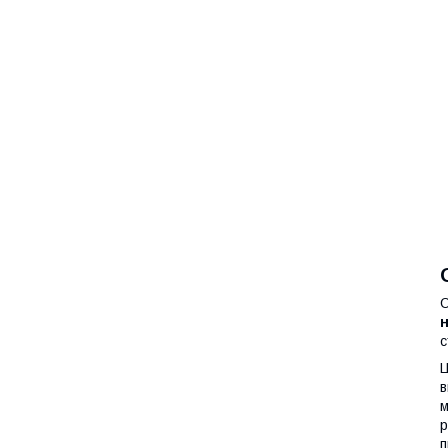
О
с
Ц
в
р
п