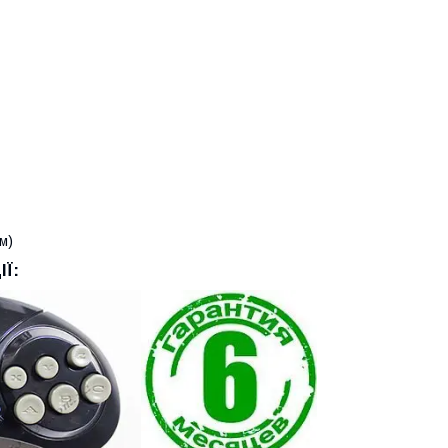
м)
Ї: