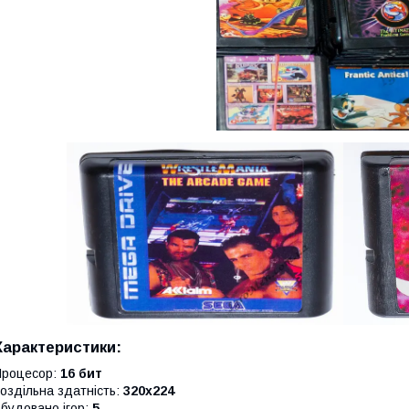
Характеристики:
Процесор:
16 бит
оздільна здатність:
320х224
будовано ігор:
5