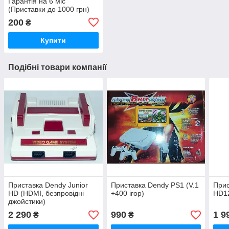
Гарантія на 6 міс
(Приставки до 1000 грн)
200
₴
Купити
Подібні товари компанії
Приставка Dendy Junior
Приставка Dendy PS1 (V.1
Прис
HD (HDMI, безпровідні
+400 ігор)
HD1
джойстики)
2 290
990
1 9
₴
₴