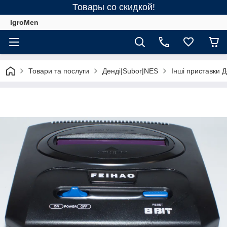
Товары со скидкой!
IgroMen
Товари та послуги
Денді|Subor|NES
Інші приставки Д