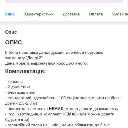
Опис
Характеристики
Доставка
Оплата
Умови п
Опис
ОПИС
8 бітна приставка денді, дизайн в точності повторює
знамениту "Денді 2".
Дана модель відрізняється хорошою якістю.
Комплектація:
- консоль
- 2 джойстика
- блок живлення
- стандартний відеокабель - 100 см (можна замінити на більш
довгий 2,5-2,8 м)
- пістолета в комплекті
НЕМАЄ
, можна додати до комплекту
- ігор і картриджів, в комплекті
НЕМАЄ
(але можна додати
будь-які ігри)
- гарантійний талон на 1 міс., можна збільшити до 6 міс.