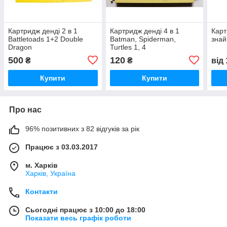
Картридж денді 2 в 1
Картридж денді 4 в 1
Карт
Battletoads 1+2 Double
Batman, Spiderman,
знай
Dragon
Turtles 1, 4
500
120
₴
₴
від
Купити
Купити
Про нас
96% позитивних з 82 відгуків за рік
Працює з 03.03.2017
м. Харків
Харків, Україна
Контакти
Сьогодні працює з 10:00 до 18:00
Показати весь графік роботи