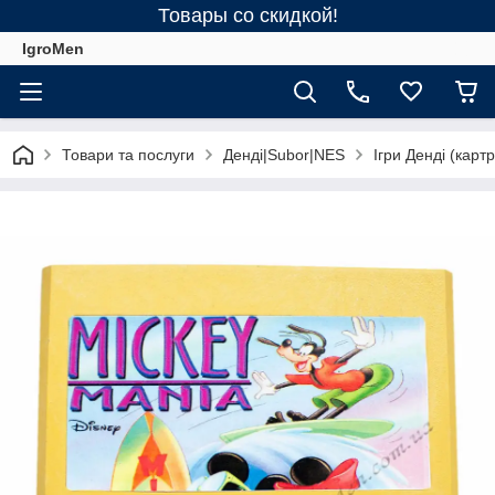
Товары со скидкой!
IgroMen
Товари та послуги
Денді|Subor|NES
Ігри Денді (карт