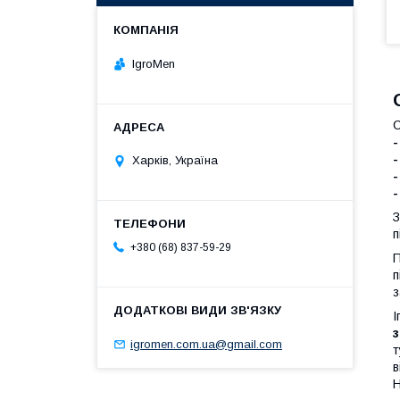
IgroMen
C
-
Харків, Україна
З
п
+380 (68) 837-59-29
П
п
з
І
з
igromen.com.ua@gmail.com
т
в
Н