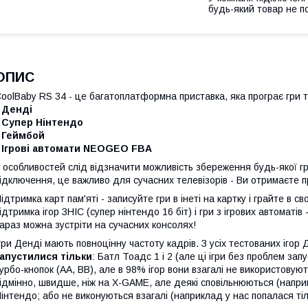
будь-який товар не п
ОПИС
oolBaby RS 34 - це багатоплатформна приставка, яка програє гри 
 Денді
- Супер Нінтендо
- Геймбой
- Ігрові автомати NEOGEO FBA
 особливостей слід відзначити можливість збереження будь-якої г
ідключення, це важливо для сучасних телевізорів - Ви отримаєте п
ідтримка карт пам'яті - записуйте гри в інеті на картку і грайте в 
ідтримка ігор ЗНІС (супер нінтендо 16 біт) і гри з ігрових автоматів -
араз можна зустріти на сучасних консолях!
гри Денді мають повноцінну частоту кадрів. З усіх тестованих ігор
апустилися тільки
: Батл Тоадс 1 і 2 (але ці ігри без проблем зап
урбо-кнопок (АА, ВВ), але в 98% ігор вони взагалі не використовуют
ідмінно, швидше, ніж на X-GAME, але деякі сповільнюються (напри
інтендо; або не виконуються взагалі (наприклад у нас попалася тіл