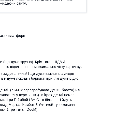
окидаючи сайту.
таких платформ:
ри (що дуже зручно). Крім того - ШДМИ
росте підключення і максимально чітку картинку.
своє задоволення! І ще дуже важлива функція -
 це дуже яскраві і барвисті ігри, які дуже рідко
 Денді, (а ми їх перепробувала ДУЖЕ багато)
не
ускаються у версії ЗНІС). В іграх денді немає
ься.Ігри Геймбой і ЗНІС - в більшості йдуть
клад Мортал Комбат 3 Ультімейт у виконанні
ьки 1 гра така - DooM).