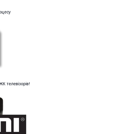
оцесу
К телевізорів!