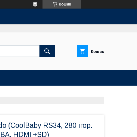
Кошик
Кошик
do (CoolBaby RS34, 280 ігор.
GBA. HDMI +SD)