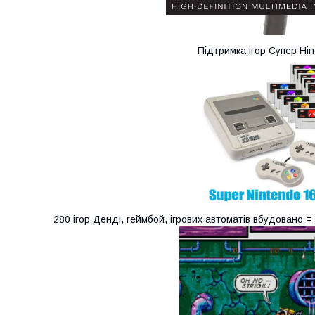
Підтримка ігор Супер Ні
280 ігор Денді, геймбой, ігрових автоматів вбудовано =