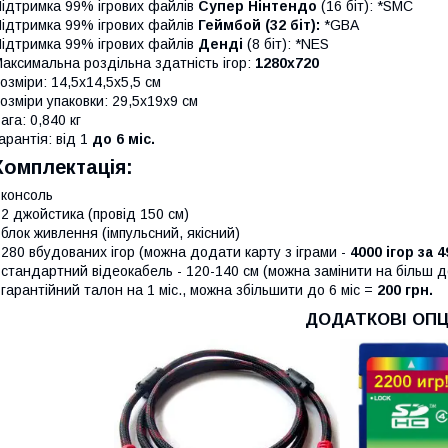
ідтримка 99% ігрових файлів
Супер Нінтендо
(16 біт): *SMC
ідтримка 99% ігрових файлів
Геймбой (32 біт):
*GBA
ідтримка 99% ігрових файлів
Денді
(8 біт): *NES
аксимальна роздільна здатність ігор:
1280х720
озміри: 14,5х14,5х5,5 см
озміри упаковки: 29,5х19х9 см
ага: 0,840 кг
арантія: від 1
до 6 міс.
Комплектація:
 консоль
 2 джойстика (провід 150 см)
 блок живлення (імпульсний, якісний)
 280 вбудованих ігор (можна додати карту з іграми -
4000 ігор за 4
 стандартний відеокабель - 120-140 см (можна замінити на більш д
 гарантійний талон на 1 міс., можна збільшити до 6 міс =
200 грн.
ДОДАТКОВІ ОПЦІ